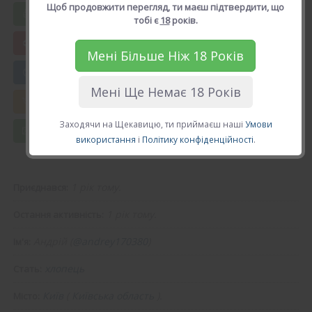
Щоб продовжити перегляд, ти маєш підтвердити, що
Вподобати Андрій
тобі є
18
років.
Мені Більше Ніж 18 Років
😍 Додати в друзі
Мені Ще Немає 18 Років
💘 Калькулятор Кохання
Заходячи на Щекавицю, ти приймаєш наші
Умови
💌 Повідомлення
використання
і
Політику конфіденційності
.
1 рік тому.
Приєднався:
1 рік тому.
Остання активність:
Андрій (
@andrey170380
)
Ім'я:
хлопець
Стать:
Київ
(
Київська область
).
Місто: