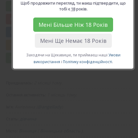
Щоб продовжити перегляд, ти маєш підтвердити, що
Вподобати Ангелина
тобі є
18
років.
Мені Більше Ніж 18 Років
😍 Додати в друзі
Мені Ще Немає 18 Років
💘 Калькулятор Кохання
Заходячи на Щекавицю, ти приймаєш наші
Умови
💌 Повідомлення
використання
і
Політику конфіденційності
.
2 місяці тому.
Приєдналась:
1 місяць тому.
Остання активність:
Ангелина (
@angellady
)
Ім'я:
дівчина
Стать:
Вінниця
(
Вінницька область
).
Місто: