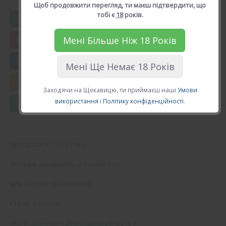
Рейтинг: 0, голосів: 0
Щоб продовжити перегляд, ти маєш підтвердити, що
тобі є
18
років.
Вподобати Богдан
Мені Більше Ніж 18 Років
😍 Додати в друзі
Мені Ще Немає 18 Років
💘 Калькулятор Кохання
Заходячи на Щекавицю, ти приймаєш наші
Умови
використання
і
Політику конфіденційності
.
💌 Повідомлення
1 рік тому.
Приєднався:
2 тижня тому.
Остання активність:
Богдан (
@Barber16
)
Ім'я:
хлопець
Стать:
Вінниця
(
Вінницька область
).
Місто: