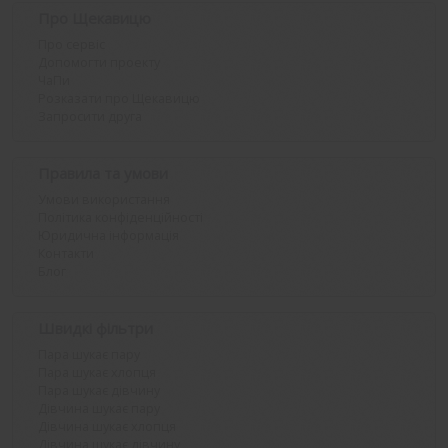
Про Щекавицю
Про сервіс
Допомогти проекту
ЧаПи
Розказати про Щекавицю
Запросити друга
Правила та умови
Умови використання
Політика конфіденційності
Юридична інформація
Контакти
Блог
Швидкі фільтри
Пара шукає пару
Пара шукає хлопця
Пара шукає дівчину
Дівчина шукає пару
Дівчина шукає хлопця
Дівчина шукає дівчину