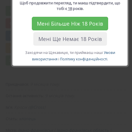
Рейтинг: 5.0, голосів: 1
Щоб продовжити перегляд, ти маєш підтвердити, що
тобі є
18
років.
Вподобати Кросік
Мені Більше Ніж 18 Років
😍 Додати в друзі
Мені Ще Немає 18 Років
💘 Калькулятор Кохання
Заходячи на Щекавицю, ти приймаєш наші
Умови
використання
і
Політику конфіденційності
.
💌 Повідомлення
9 місяців тому.
Приєднався:
9 місяців тому.
Остання активність:
Кросік (
@Cross
)
Ім'я:
хлопець
Стать:
Івано-франківськ
(
Івано-франківськ область
).
Місто: