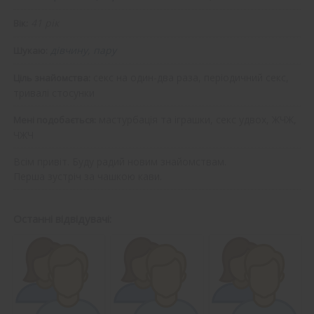
41 рік
Вік:
дівчину, пару
Шукаю:
секс на один-два раза, періодичний секс,
Ціль знайомства:
тривалі стосунки
мастурбація та іграшки, секс удвох, ЖЧЖ,
Мені подобається:
ЧЖЧ
Всім привіт. Буду радий новим знайомствам.
Перша зустріч за чашкою кави.
Останні відвідувачі: