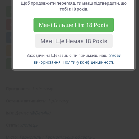
Рейтинг: 0, голосів: 0
Щоб продовжити перегляд, ти маєш підтвердити, що
тобі є
18
років.
Вподобати Денис
Мені Більше Ніж 18 Років
😍 Додати в друзі
Мені Ще Немає 18 Років
💘 Калькулятор Кохання
Заходячи на Щекавицю, ти приймаєш наші
Умови
використання
і
Політику конфіденційності
.
💌 Повідомлення
1 рік тому.
Приєднався:
1 рік тому.
Остання активність:
Денис (
@Den4ik
)
Ім'я:
хлопець
Стать:
Тернопіль
(
Тернопільска область
).
Місто: