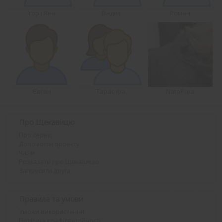
Ігор і Яна
Вадім
Роман
Євген
Тарас іра
NataPara
Про Щекавицю
Про сервіс
Допомогти проекту
ЧаПи
Розказати про Щекавицю
Запросити друга
Правила та умови
Умови використання
Політика конфіденційності