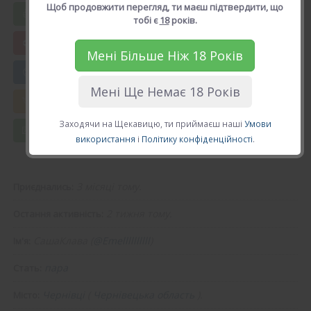
Щоб продовжити перегляд, ти маєш підтвердити, що
Вподобати СашаКлава
тобі є
18
років.
Мені Більше Ніж 18 Років
😍 Додати в друзі
Мені Ще Немає 18 Років
💘 Калькулятор Кохання
Заходячи на Щекавицю, ти приймаєш наші
Умови
💌 Повідомлення
використання
і
Політику конфіденційності
.
3 місяці тому.
Приєднались:
2 тижня тому.
Остання активність:
СашаКлава (
@Emellllllllll
)
Ім'я:
пара
Стать:
Чернівці
(
Чернівецька область
).
Місто: