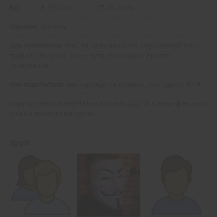
Вік:
👩 33 роки
🧑 48 років
дівчину
Шукаємо:
секс на один-два раза, періодичний секс,
Ціль знайомства:
тривалі стосунки, можу бути спонсором, просто
спілкування
мастурбація та іграшки, секс удвох, ЖЧЖ
Нам подобається:
Пара шукаємо жінку!!!! Практикуємо БДСМ. Є нова фантазія-
жінка з великим клітором.
Друзі: