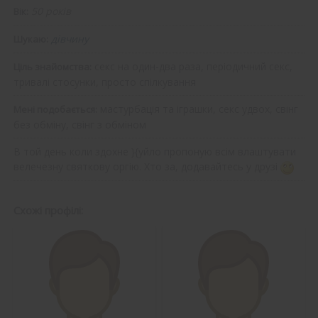
50 років
Вік:
дівчину
Шукаю:
секс на один-два раза, періодичний секс,
Ціль знайомства:
тривалі стосунки, просто спілкування
мастурбація та іграшки, секс удвох, свінг
Мені подобається:
без обміну, свінг з обміном
В той день коли здохне }{уйло пропоную всім влаштувати
велечезну святкову оргію. Хто за, додавайтесь у друзі
Схожі профілі: