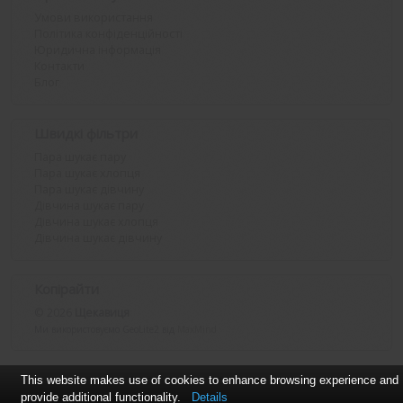
Умови використання
Політика конфіденційності
Юридична інформація
Контакти
Блог
Швидкі фільтри
Пара шукає пару
Пара шукає хлопця
Пара шукає дівчину
Дівчина шукає пару
Дівчина шукає хлопця
Дівчина шукає дівчину
Копірайти
© 2026
Щекавиця
Ми використовуємо GeoLite2 від
MaxMind
This website makes use of cookies to enhance browsing experience and
provide additional functionality.
Details