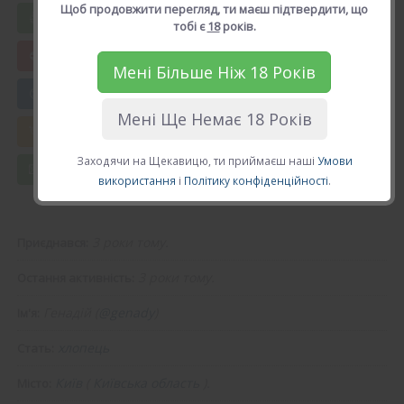
Щоб продовжити перегляд, ти маєш підтвердити, що
Вподобати Генадій
тобі є
18
років.
Мені Більше Ніж 18 Років
😍 Додати в друзі
Мені Ще Немає 18 Років
💘 Калькулятор Кохання
Заходячи на Щекавицю, ти приймаєш наші
Умови
💌 Повідомлення
використання
і
Політику конфіденційності
.
3 роки тому.
Приєднався:
3 роки тому.
Остання активність:
Генадій (
@genady
)
Ім'я:
хлопець
Стать:
Київ
(
Київська область
).
Місто: