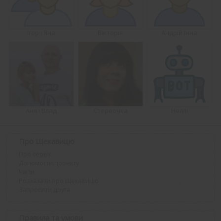
Ігор і Яна
Вікторія
Андрій Інна
Аня і Влад
Стервочка
Неллі
Про Щекавицю
Про сервіс
Допомогти проекту
ЧаПи
Розказати про Щекавицю
Запросити друга
Правила та умови