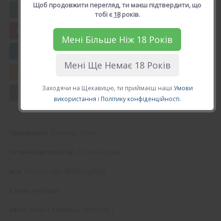
Щоб продовжити перегляд, ти маєш підтвердити, що
Вподобати Олександр
тобі є
18
років.
Мені Більше Ніж 18 Років
😍 Додати в друзі
Мені Ще Немає 18 Років
💘 Калькулятор Кохання
Заходячи на Щекавицю, ти приймаєш наші
Умови
💌 Повідомлення
використання
і
Політику конфіденційності
.
3 місяці тому.
Приєднався:
2 тижня тому.
Остання активність:
Олександр (
@Girnja4ok
)
Ім'я:
хлопець
Стать:
Київ
(
Київська область
).
Місто: