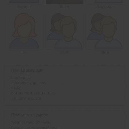
Вікторія
Влад
Людмила
Вік
Олег
Діма
Про Щекавицю
Про сервіс
Допомогти проекту
ЧаПи
Розказати про Щекавицю
Запросити друга
Правила та умови
Умови використання
Політика конфіденційності