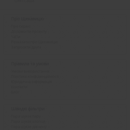
Оля і Саша
Про Щекавицю
Про сервіс
Допомогти проекту
ЧаПи
Розказати про Щекавицю
Запросити друга
Правила та умови
Умови використання
Політика конфіденційності
Юридична інформація
Контакти
Блог
Швидкі фільтри
Пара шукає пару
Пара шукає хлопця
Пара шукає дівчину