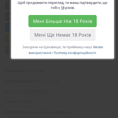
Щоб продовжити перегляд, ти маєш підтвердити, що
Вподобати Юзік
тобі є
18
років.
Мені Більше Ніж 18 Років
😍 Додати в друзі
Мені Ще Немає 18 Років
💘 Калькулятор Кохання
Заходячи на Щекавицю, ти приймаєш наші
Умови
💌 Повідомлення
використання
і
Політику конфіденційності
.
1 рік тому.
Приєднався:
1 рік тому.
Остання активність:
Юзік (
@KoalaNigel
)
Ім'я:
хлопець
Стать:
Черкаси
(
Черкаська область
).
Місто: