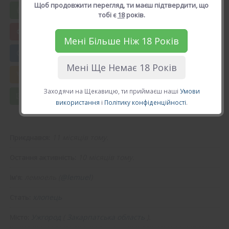
Щоб продовжити перегляд, ти маєш підтвердити, що
Вподобати лемюель
тобі є
18
років.
Мені Більше Ніж 18 Років
😍 Додати в друзі
Мені Ще Немає 18 Років
💘 Калькулятор Кохання
Заходячи на Щекавицю, ти приймаєш наші
Умови
💌 Повідомлення
використання
і
Політику конфіденційності
.
11 місяців тому.
Приєднався:
10 місяців тому.
Остання активність:
лемюель (
@lemuel
)
Ім'я:
хлопець
Стать:
Ужгород
(
Закарпатська область
).
Місто: