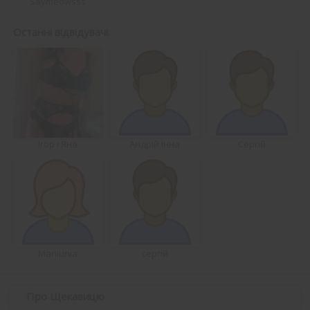
Saymeowsss
Останні відвідувачі:
Ігор і Яна
Андрій Інна
Сергій
Maniunia
сергій
Про Щекавицю