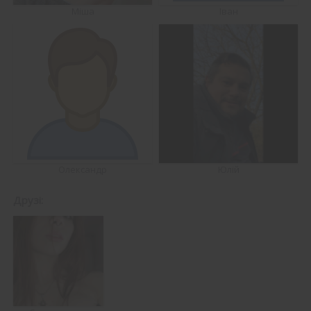
Міша
Іван
Олександр
Юлій
Друзі: