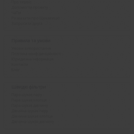
Про сервіс
Допомогти проекту
ЧаПи
Розказати про Щекавицю
Запросити друга
Правила та умови
Умови використання
Політика конфіденційності
Юридична інформація
Контакти
Блог
Швидкі фільтри
Пара шукає пару
Пара шукає хлопця
Пара шукає дівчину
Дівчина шукає пару
Дівчина шукає хлопця
Дівчина шукає дівчину