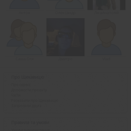
Антон
Олександр
ЛікаАнатолій
Саша Оля
Дмитро
Vlad
Про Щекавицю
Про сервіс
Допомогти проекту
ЧаПи
Розказати про Щекавицю
Запросити друга
Правила та умови
Умови використання