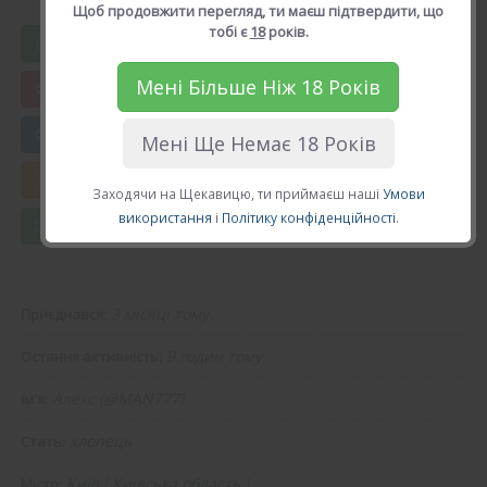
Рейтинг: 5.0, голосів: 1
Щоб продовжити перегляд, ти маєш підтвердити, що
тобі є
18
років.
Вподобати Алекс
Мені Більше Ніж 18 Років
😍 Додати в друзі
Мені Ще Немає 18 Років
💘 Калькулятор Кохання
Заходячи на Щекавицю, ти приймаєш наші
Умови
використання
і
Політику конфіденційності
.
💌 Повідомлення
3 місяці тому.
Приєднався:
9 годин тому.
Остання активність:
Алекс (
@MAN777
)
Ім'я:
хлопець
Стать:
Київ
(
Київська область
).
Місто: