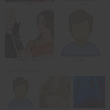
Ігор
Tux
Хтивий Бешкетник
Garry
Останні відвідувачі: