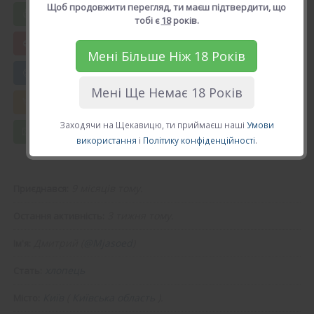
Щоб продовжити перегляд, ти маєш підтвердити, що
Вподобати Дмитрий
тобі є
18
років.
Мені Більше Ніж 18 Років
😍 Додати в друзі
Мені Ще Немає 18 Років
💘 Калькулятор Кохання
Заходячи на Щекавицю, ти приймаєш наші
Умови
💌 Повідомлення
використання
і
Політику конфіденційності
.
9 місяців тому.
Приєднався:
3 тижня тому.
Остання активність:
Дмитрий (
@Mjasoed
)
Ім'я:
хлопець
Стать:
Київ
(
Київська область
).
Місто: