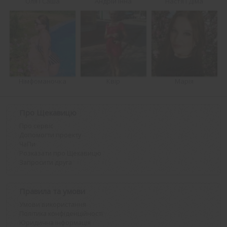
Оля і Саша
Андрій Інна
Настя і Діма
Німфоманочка
Квір
Марія
Про Щекавицю
Про сервіс
Допомогти проекту
ЧаПи
Розказати про Щекавицю
Запросити друга
Правила та умови
Умови використання
Політика конфіденційності
Юридична інформація