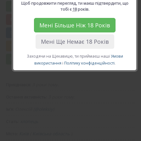
Щоб продовжити перегляд, ти маєш підтвердити, що
Вподобати Олексій
тобі є
18
років.
Мені Більше Ніж 18 Років
😍 Додати в друзі
Мені Ще Немає 18 Років
💘 Калькулятор Кохання
Заходячи на Щекавицю, ти приймаєш наші
Умови
💌 Повідомлення
використання
і
Політику конфіденційності
.
3 роки тому.
Приєднався:
3 роки тому.
Остання активність:
Олексій (
@oleksiy
)
Ім'я:
хлопець
Стать:
Київ
(
Київська область
).
Місто: