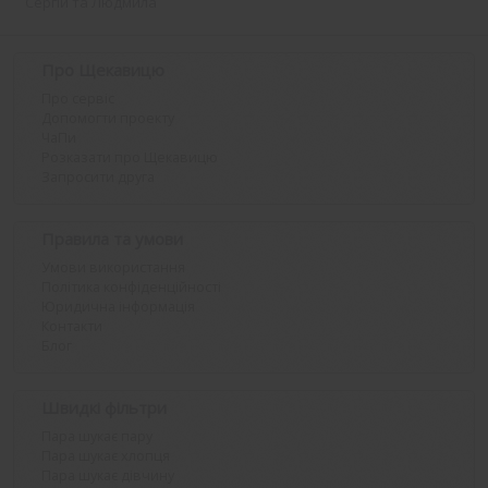
Сергій та Людмила
Про Щекавицю
Про сервіс
Допомогти проекту
ЧаПи
Розказати про Щекавицю
Запросити друга
Правила та умови
Умови використання
Політика конфіденційності
Юридична інформація
Контакти
Блог
Швидкі фільтри
Пара шукає пару
Пара шукає хлопця
Пара шукає дівчину