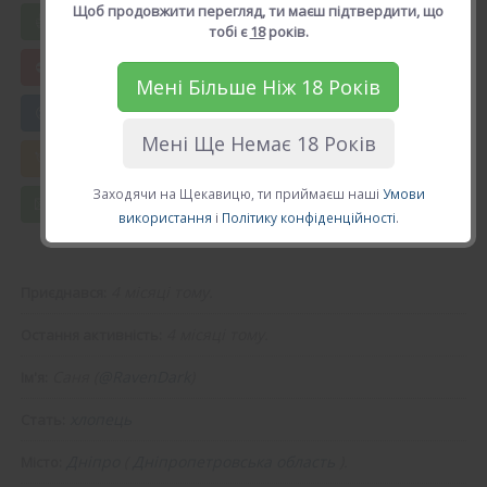
Щоб продовжити перегляд, ти маєш підтвердити, що
Вподобати Саня
тобі є
18
років.
Мені Більше Ніж 18 Років
😍 Додати в друзі
Мені Ще Немає 18 Років
💘 Калькулятор Кохання
Заходячи на Щекавицю, ти приймаєш наші
Умови
💌 Повідомлення
використання
і
Політику конфіденційності
.
4 місяці тому.
Приєднався:
4 місяці тому.
Остання активність:
Саня (
@RavenDark
)
Ім'я:
хлопець
Стать:
Дніпро
(
Дніпропетровська область
).
Місто: