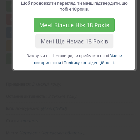
Щоб продовжити перегляд, ти маєш підтвердити, що
Вподобати Володимир
тобі є
18
років.
Мені Більше Ніж 18 Років
😍 Додати в друзі
Мені Ще Немає 18 Років
💘 Калькулятор Кохання
Заходячи на Щекавицю, ти приймаєш наші
Умови
💌 Повідомлення
використання
і
Політику конфіденційності
.
3 місяці тому.
Приєднався:
3 тижня тому.
Остання активність:
Володимир (
@Serg0900
)
Ім'я:
хлопець
Стать:
Черкаси
(
Черкаська область
).
Місто: