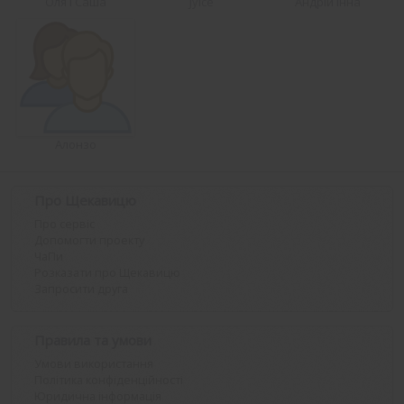
Оля і Саша
Jyice
Андрій Інна
Алонзо
Про Щекавицю
Про сервіс
Допомогти проекту
ЧаПи
Розказати про Щекавицю
Запросити друга
Правила та умови
Умови використання
Політика конфіденційності
Юридична інформація