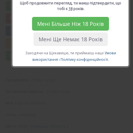
Щоб продовжити перегляд, ти маєш підтвердити, що
Вподобати Сергій
тобі є
18
років.
Мені Більше Ніж 18 Років
😍 Додати в друзі
Мені Ще Немає 18 Років
💘 Калькулятор Кохання
Заходячи на Щекавицю, ти приймаєш наші
Умови
💌 Повідомлення
використання
і
Політику конфіденційності
.
2 роки тому.
Приєднався:
2 роки тому.
Остання активність:
Сергій (
@Serik
)
Ім'я:
хлопець
Стать:
Київ
(
Київська область
).
Місто: