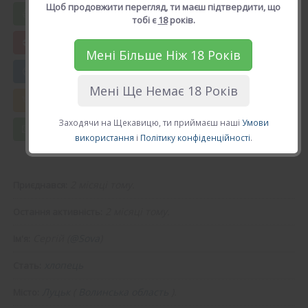
Щоб продовжити перегляд, ти маєш підтвердити, що
Вподобати Ceргій
тобі є
18
років.
Мені Більше Ніж 18 Років
😍 Додати в друзі
Мені Ще Немає 18 Років
💘 Калькулятор Кохання
Заходячи на Щекавицю, ти приймаєш наші
Умови
💌 Повідомлення
використання
і
Політику конфіденційності
.
2 місяці тому.
Приєднався:
2 місяці тому.
Остання активність:
Ceргій (
@Sova
)
Ім'я:
хлопець
Стать:
Луцьк
(
Волинська область
).
Місто: