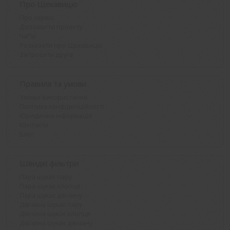
Про Щекавицю
Про сервіс
Допомогти проекту
ЧаПи
Розказати про Щекавицю
Запросити друга
Правила та умови
Умови використання
Політика конфіденційності
Юридична інформація
Контакти
Блог
Швидкі фільтри
Пара шукає пару
Пара шукає хлопця
Пара шукає дівчину
Дівчина шукає пару
Дівчина шукає хлопця
Дівчина шукає дівчину