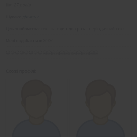
27 років
Вік:
дівчину
Шукаю:
секс на один-два раза, періодичний секс
Ціль знайомства:
ЖЧЖ
Мені подобається:
😉😉😉😉😉😉😉😉🤗🤗🤗🤗🤗🤗🤗🤗🤗🤗🤗🤗🤗
Схожі профілі: