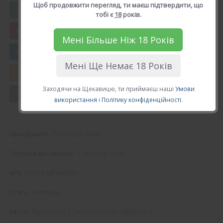
Щоб продовжити перегляд, ти маєш підтвердити, що
Вподобати Vitalik
тобі є
18
років.
Мені Більше Ніж 18 Років
😍 Додати в друзі
Мені Ще Немає 18 Років
💘 Калькулятор Кохання
Заходячи на Щекавицю, ти приймаєш наші
Умови
💌 Повідомлення
використання
і
Політику конфіденційності
.
7 місяців тому.
Приєднався:
7 місяців тому.
Остання активність:
Vitalik (
@Vetalik
)
Ім'я:
хлопець
Стать:
Тернопіль
(
Тернопільска область
).
Місто: