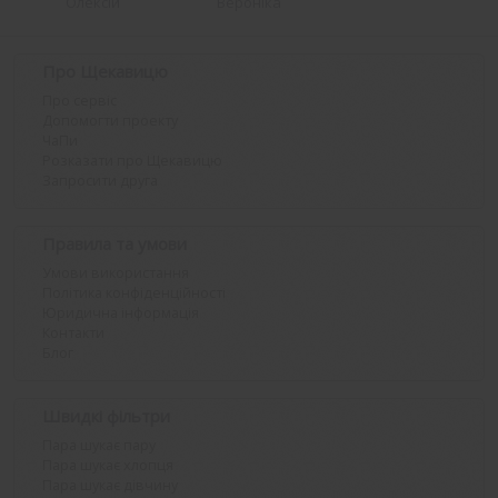
Олексій
Вероніка
Про Щекавицю
Про сервіс
Допомогти проекту
ЧаПи
Розказати про Щекавицю
Запросити друга
Правила та умови
Умови використання
Політика конфіденційності
Юридична інформація
Контакти
Блог
Швидкі фільтри
Пара шукає пару
Пара шукає хлопця
Пара шукає дівчину