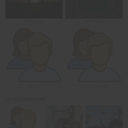
Панітапан
WhoKnow
Єгор
Безсоромники
Останні відвідувачі: