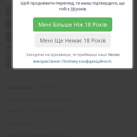
Рейтинг: 4.7, голосів: 18
Щоб продовжити перегляд, ти маєш підтвердити, що
тобі є
18
років.
Вподобати Віка і Денис
Мені Більше Ніж 18 Років
😍 Додати в друзі
Мені Ще Немає 18 Років
💘 Калькулятор Кохання
Заходячи на Щекавицю, ти приймаєш наші
Умови
використання
і
Політику конфіденційності
.
💌 Повідомлення
3 роки тому.
Приєднались:
3 роки тому.
Остання активність:
Віка і Денис (
@vika-denys
)
Ім'я:
пара
Стать:
Київ
(
Київська область
).
Місто: