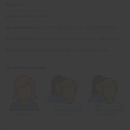
61 рік
Вік:
дівчину, пару
Шукаю:
секс на один-два раза, періодичний секс
Ціль знайомства:
мастурбація та іграшки, секс удвох, ЧЖЧ
Мені подобається:
Я переповнений сосуд з ніжністю і теплом для тебе.
Останні відвідувачі:
Анастасія
Василь
Оля і Саша