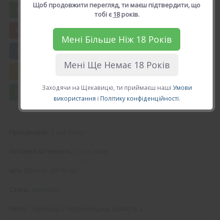
Щоб продовжити перегляд, ти маєш підтвердити, що
Вподобати Василь
тобі є
18
років.
Мені Більше Ніж 18 Років
😍 Додати в друзі
Мені Ще Немає 18 Років
💘 Калькулятор Кохання
Заходячи на Щекавицю, ти приймаєш наші
Умови
💌 Повідомлення
використання
і
Політику конфіденційності
.
1 рік тому.
Приєднався:
1 рік тому.
Остання активність:
Василь (
@Ykrop
)
Ім'я:
хлопець
Стать:
Чернівці
(
Чернівецька область
).
Місто: