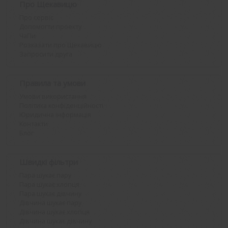
Про Щекавицю
Про сервіс
Допомогти проекту
ЧаПи
Розказати про Щекавицю
Запросити друга
Правила та умови
Умови використання
Політика конфіденційності
Юридична інформація
Контакти
Блог
Швидкі фільтри
Пара шукає пару
Пара шукає хлопця
Пара шукає дівчину
Дівчина шукає пару
Дівчина шукає хлопця
Дівчина шукає дівчину