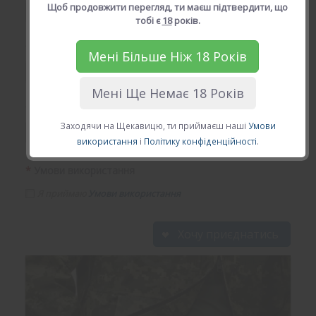
Щоб продовжити перегляд, ти маєш підтвердити, що
тобі є
18
років.
*
Твій Email (діючій email)
Мені Більше Ніж 18 Років
Мені Ще Немає 18 Років
*
Твій пароль
Заходячи на Щекавицю, ти приймаєш наші
Умови
використання
і
Політику конфіденційності
.
*
Умови використання
Я приймаю
Умови використання
Хочу приєднатись