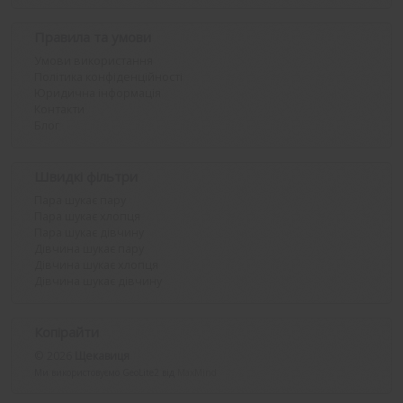
Правила та умови
Умови використання
Політика конфіденційності
Юридична інформація
Контакти
Блог
Швидкі фільтри
Пара шукає пару
Пара шукає хлопця
Пара шукає дівчину
Дівчина шукає пару
Дівчина шукає хлопця
Дівчина шукає дівчину
Копірайти
© 2026
Щекавиця
Ми використовуємо GeoLite2 від
MaxMind