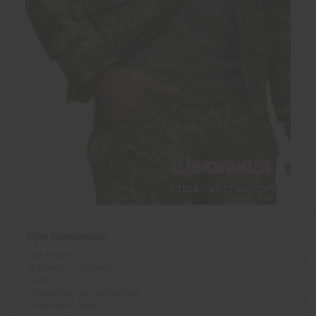
Про Щекавицю
Про сервіс
Допомогти проекту
ЧаПи
Розказати про Щекавицю
Запросити друга