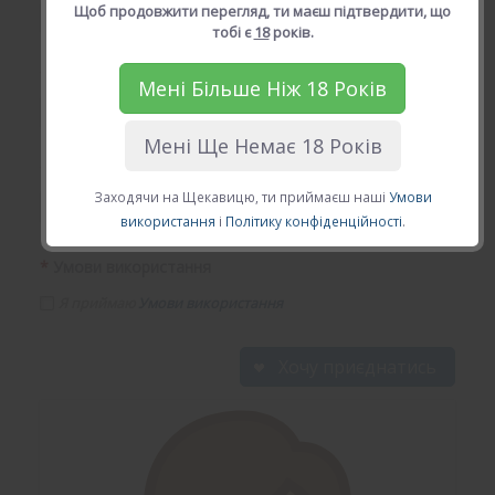
Щоб продовжити перегляд, ти маєш підтвердити, що
тобі є
18
років.
*
Твій Email (діючій email)
Мені Більше Ніж 18 Років
Мені Ще Немає 18 Років
*
Твій пароль
Заходячи на Щекавицю, ти приймаєш наші
Умови
використання
і
Політику конфіденційності
.
*
Умови використання
Я приймаю
Умови використання
Хочу приєднатись