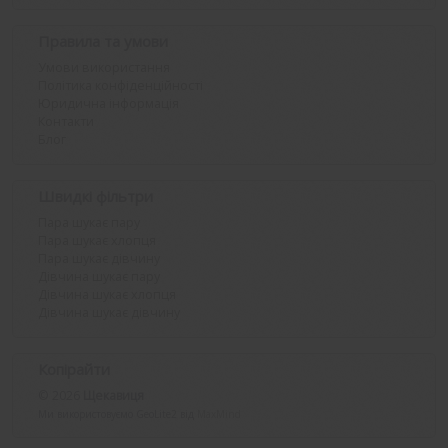
Правила та умови
Умови використання
Політика конфіденційності
Юридична інформація
Контакти
Блог
Швидкі фільтри
Пара шукає пару
Пара шукає хлопця
Пара шукає дівчину
Дівчина шукає пару
Дівчина шукає хлопця
Дівчина шукає дівчину
Копірайти
© 2026
Щекавиця
Ми використовуємо GeoLite2 від
MaxMind