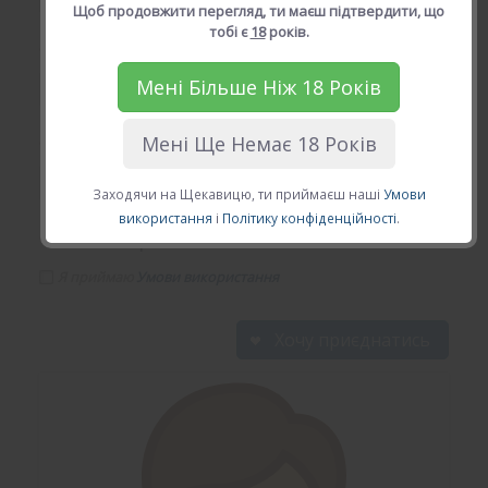
Щоб продовжити перегляд, ти маєш підтвердити, що
тобі є
18
років.
*
Твій Email (діючій email)
Мені Більше Ніж 18 Років
Мені Ще Немає 18 Років
*
Твій пароль
Заходячи на Щекавицю, ти приймаєш наші
Умови
використання
і
Політику конфіденційності
.
*
Умови використання
Я приймаю
Умови використання
Хочу приєднатись