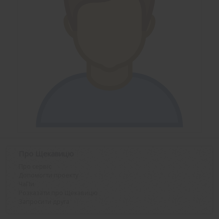
Про Щекавицю
Про сервіс
Допомогти проекту
ЧаПи
Розказати про Щекавицю
Запросити друга