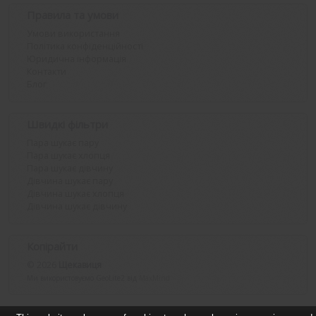
Правила та умови
Умови використання
Політика конфіденційності
Юридична інформація
Контакти
Блог
Швидкі фільтри
Пара шукає пару
Пара шукає хлопця
Пара шукає дівчину
Дівчина шукає пару
Дівчина шукає хлопця
Дівчина шукає дівчину
Копірайти
© 2026
Щекавиця
Ми використовуємо GeoLite2 від
MaxMind