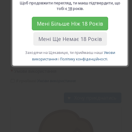
Щоб продовжити перегляд, ти маєш підтвердити, що
тобі є
18
років.
*
Твій Email (діючій email)
Мені Більше Ніж 18 Років
Мені Ще Немає 18 Років
*
Твій пароль
Заходячи на Щекавицю, ти приймаєш наші
Умови
використання
і
Політику конфіденційності
.
*
Умови використання
Я приймаю
Умови використання
Хочу приєднатись