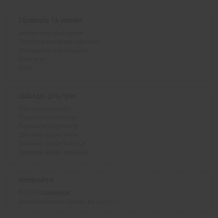
Правила та умови
Умови використання
Політика конфіденційності
Юридична інформація
Контакти
Блог
Швидкі фільтри
Пара шукає пару
Пара шукає хлопця
Пара шукає дівчину
Дівчина шукає пару
Дівчина шукає хлопця
Дівчина шукає дівчину
Копірайти
© 2026
Щекавиця
Ми використовуємо GeoLite2 від
MaxMind