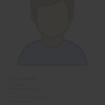
Про Щекавицю
Про сервіс
Допомогти проекту
ЧаПи
Розказати про Щекавицю
Запросити друга