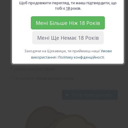
Щоб продовжити перегляд, ти маєш підтвердити, що
тобі є
18
років.
*
Твій Email (діючій email)
Мені Більше Ніж 18 Років
Мені Ще Немає 18 Років
*
Твій пароль
Заходячи на Щекавицю, ти приймаєш наші
Умови
використання
і
Політику конфіденційності
.
*
Умови використання
Я приймаю
Умови використання
Хочу приєднатись