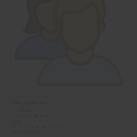
Про Щекавицю
Про сервіс
Допомогти проекту
ЧаПи
Розказати про Щекавицю
Запросити друга