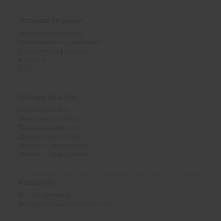
Правила та умови
Умови використання
Політика конфіденційності
Юридична інформація
Контакти
Блог
Швидкі фільтри
Пара шукає пару
Пара шукає хлопця
Пара шукає дівчину
Дівчина шукає пару
Дівчина шукає хлопця
Дівчина шукає дівчину
Копірайти
© 2026
Щекавиця
Ми використовуємо GeoLite2 від
MaxMind