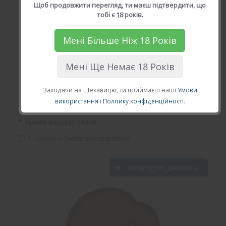
Щоб продовжити перегляд, ти маєш підтвердити, що
тобі є
18
років.
*
Твій Email (діючій email)
Мені Більше Ніж 18 Років
Мені Ще Немає 18 Років
*
Твій пароль
Заходячи на Щекавицю, ти приймаєш наші
Умови
використання
і
Політику конфіденційності
.
*
Умови використання
Я приймаю
Умови використання
Хочу приєднатись