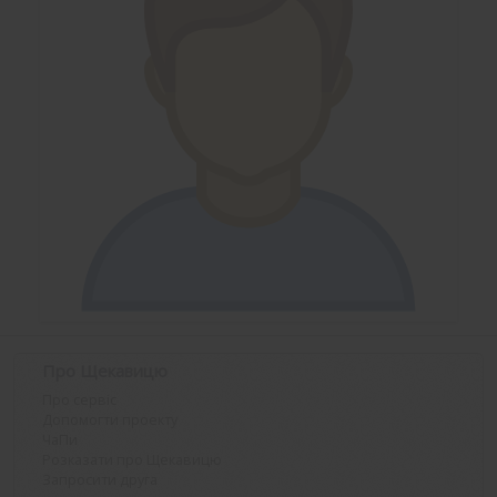
Про Щекавицю
Про сервіс
Допомогти проекту
ЧаПи
Розказати про Щекавицю
Запросити друга