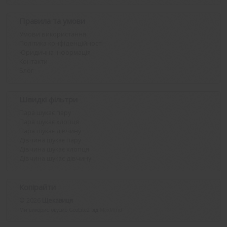
Правила та умови
Умови використання
Політика конфіденційності
Юридична інформація
Контакти
Блог
Швидкі фільтри
Пара шукає пару
Пара шукає хлопця
Пара шукає дівчину
Дівчина шукає пару
Дівчина шукає хлопця
Дівчина шукає дівчину
Копірайти
© 2026
Щекавиця
Ми використовуємо GeoLite2 від
MaxMind