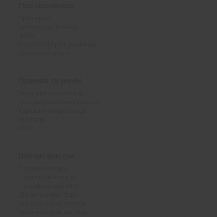
Про Щекавицю
Про сервіс
Допомогти проекту
ЧаПи
Розказати про Щекавицю
Запросити друга
Правила та умови
Умови використання
Політика конфіденційності
Юридична інформація
Контакти
Блог
Швидкі фільтри
Пара шукає пару
Пара шукає хлопця
Пара шукає дівчину
Дівчина шукає пару
Дівчина шукає хлопця
Дівчина шукає дівчину