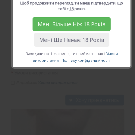
Щоб продовжити перегляд, ти маєш підтвердити, що
тобі є
18
років.
*
Твій Email (діючій email)
Мені Більше Ніж 18 Років
Мені Ще Немає 18 Років
*
Твій пароль
Заходячи на Щекавицю, ти приймаєш наші
Умови
використання
і
Політику конфіденційності
.
*
Умови використання
Я приймаю
Умови використання
Хочу приєднатись