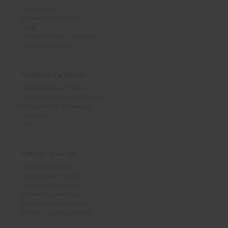
Про сервіс
Допомогти проекту
ЧаПи
Розказати про Щекавицю
Запросити друга
Правила та умови
Умови використання
Політика конфіденційності
Юридична інформація
Контакти
Блог
Швидкі фільтри
Пара шукає пару
Пара шукає хлопця
Пара шукає дівчину
Дівчина шукає пару
Дівчина шукає хлопця
Дівчина шукає дівчину