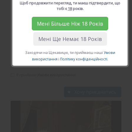
Щоб продовжити перегляд, ти маєш підтвердити, що
тобі є
18
років.
*
Твій Email (діючій email)
Мені Більше Ніж 18 Років
Мені Ще Немає 18 Років
*
Твій пароль
Заходячи на Щекавицю, ти приймаєш наші
Умови
використання
і
Політику конфіденційності
.
*
Умови використання
Я приймаю
Умови використання
Хочу приєднатись