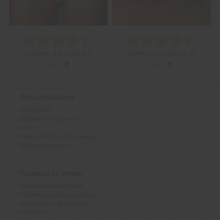
Рейтинг: 4.4, голосів: 5
Рейтинг: 4.5, голосів: 10
|
|
Вподобати
Вподобати
Балувана
Балувана
Галя
Галя
Про Щекавицю
Про сервіс
Допомогти проекту
ЧаПи
Розказати про Щекавицю
Запросити друга
Правила та умови
Умови використання
Політика конфіденційності
Юридична інформація
Контакти