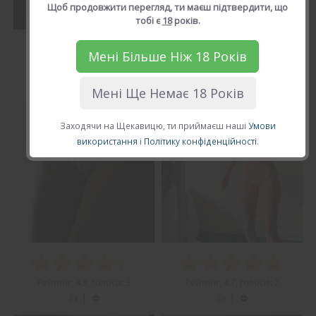
Щоб продовжити перегляд, ти маєш підтвердити, що
тобі є
18
років.
Мені Більше Ніж 18 Років
Рейтинг: 5.0, голосів: 7
Рейтинг: 5.0, голосів: 4
|
|
Мені Ще Немає 18 Років
Вподобати
Вподобати
Балувана
Балувана
Заходячи на Щекавицю, ти приймаєш наші
Умови
Галя
Галя
використання
і
Політику конфіденційності
.
Рейтинг: 4.3, голосів: 3
Рейтинг: 4.7, голосів: 7
|
|
Вподобати
Вподобати