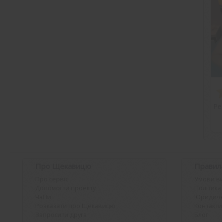
Ре
Про Щекавицю
Правил
Про сервіс
Умови в
Допомогти проекту
Політика
ЧаПи
Юридичн
Розказати про Щекавицю
Контакти
Запросити друга
Блог