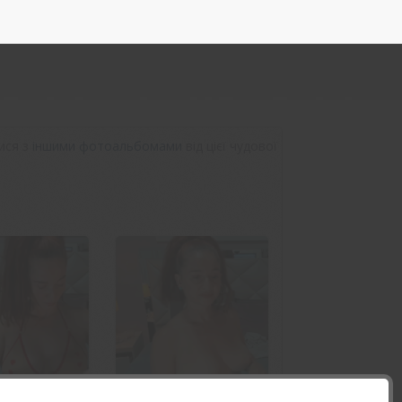
ися з
іншими фотоальбомами
від цієї чудової