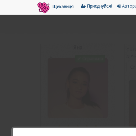
Приєднуйся!
Автори
Щекавиця
Яна
Фото
•
дівч
✔ Справжня
Сл