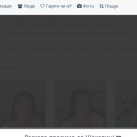
зація
Люди
Гарячі чи ні?
Фото
Пошук
Фото з альбому «Циці на Щекавиці»
Яна
має пікантні фото, поставиш їм вподобайку?
альбом "Циці на Щекавиці" від
Яна
. Також ти можеш ознайомит
ини.
айд-шоу