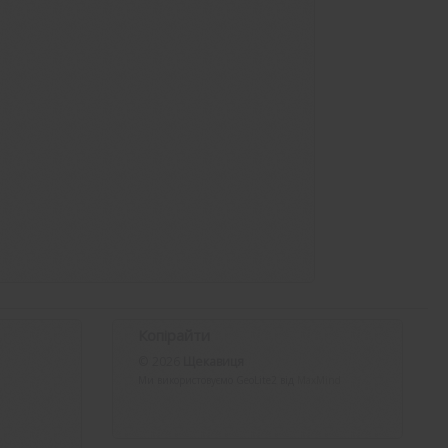
Копірайти
© 2026
Щекавиця
Ми використовуємо GeoLite2 від
MaxMind