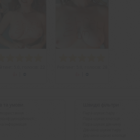
йтинг: 5.0, голосів: 22
Рейтинг: 5.0, голосів: 28
|
|
Вподобати
Вподобати
Яна
Яна
а та умови
Швидкі фільтри
икористання
Пара шукає пару
 конфіденційності
Пара шукає хлопця
а інформація
Пара шукає дівчину
Дівчина шукає пару
Дівчина шукає хлопця