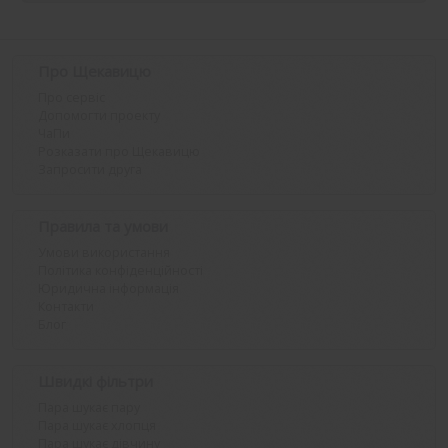
Про Щекавицю
Про сервіс
Допомогти проекту
ЧаПи
Розказати про Щекавицю
Запросити друга
Правила та умови
Умови використання
Політика конфіденційності
Юридична інформація
Контакти
Блог
Швидкі фільтри
Пара шукає пару
Пара шукає хлопця
Пара шукає дівчину