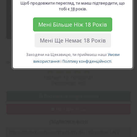
Щоб продовжити перегляд, ти маєш підтвердити, що
тобі є
18
років.
Мені Більше Ніж 18 Років
Мені Ще Немає 18 Років
Попереднє фото
Наступне фото
Заходячи на Щекавицю, ти приймаєш наші
Умови
використання
і
Політику конфіденційності
.
Фото завантажено 2 роки тому.
Рейтинг: 4.9, голосів: 31
Переглядів: 400
Вподобати Андрій Оксана
Поділитися фото: