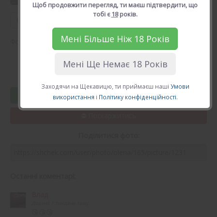
Щоб продовжити перегляд, ти маєш підтвердити, що
тобі є
18
років.
Попереднє фото
Наступне фото
Мені Більше Ніж 18 Років
Фото завантажено 3 роки тому.
Мені Ще Немає 18 Років
Рейтинг: 5.0, голосів: 25
Переглядів: 807
Заходячи на Щекавицю, ти приймаєш наші
Умови
Вподобати Олена
використання
і
Політику конфіденційності
.
Поділитися фото:
Останні коментарі:
Влад
Додано 1 тиждень тому.
😘😘😘