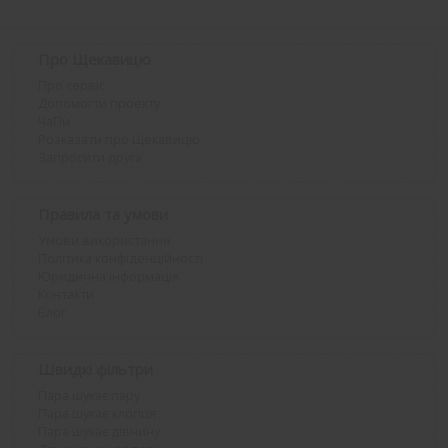
Про Щекавицю
Про сервіс
Допомогти проекту
ЧаПи
Розказати про Щекавицю
Запросити друга
Правила та умови
Умови використання
Політика конфіденційності
Юридична інформація
Контакти
Блог
Швидкі фільтри
Пара шукає пару
Пара шукає хлопця
Пара шукає дівчину