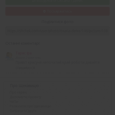
Вподобати Оксана і Денис
Поділитися фото:
Останні коментарі:
Тарас іра
Додано 2 роки тому.
Привіт красуня непочатий край роботи давайте
спишимося
Про Щекавицю
Про сервіс
Допомогти проекту
ЧаПи
Розказати про Щекавицю
Запросити друга