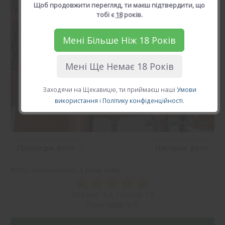
Щоб продовжити перегляд, ти маєш підтвердити, що
тобі є
18
років.
Мені Більше Ніж 18 Років
Мені Ще Немає 18 Років
Заходячи на Щекавицю, ти приймаєш наші
Умови
використання
і
Політику конфіденційності
.
Попереднє фото
Наступне фото
Фото завантажено 3 роки тому.
Рейтинг: 5.0, голосів: 17
Переглядів: 675