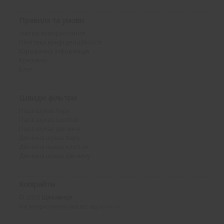
Правила та умови
Умови використання
Політика конфіденційності
Юридична інформація
Контакти
Блог
Швидкі фільтри
Пара шукає пару
Пара шукає хлопця
Пара шукає дівчину
Дівчина шукає пару
Дівчина шукає хлопця
Дівчина шукає дівчину
Копірайти
© 2026
Щекавиця
Ми використовуємо GeoLite2 від
MaxMind