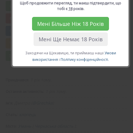
Щоб продовжити перегляд, ти маєш підтвердити, що
Вподобати Дмитро
тобі є
18
років.
Мені Більше Ніж 18 Років
😍 Додати в друзі
Мені Ще Немає 18 Років
💘 Калькулятор Кохання
Заходячи на Щекавицю, ти приймаєш наші
Умови
💌 Повідомлення
використання
і
Політику конфіденційності
.
1 рік тому.
Приєднався:
1 рік тому.
Остання активність:
Дмитро (
@Grechka
)
Ім'я:
хлопець
Стать:
Умань
(
Черкаська область
).
Місто: